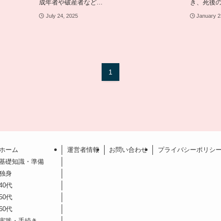
成年者や破産者など...
き、死後の
July 24, 2025
January 2
1
ホーム
運営者情報
お問い合わせ
プライバシーポリシ
基礎知識・準備
独身
40代
50代
60代
実践・手続き