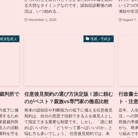
る大切なタイミングなのです。認知症診断後の終
いう2つ
活は、いつ始める...
凍結や生活
November 1, 2025
August 7,
意後見監督人
実践・手続き
裁判所で
任意後見契約の選び方決定版！誰に頼む
行政書
のがベスト？親族vs専門家の徹底比較
ト・注
力低下に備
将来の認知症や判断能力の低下に備える任意後見
近年、人
用するため
契約は、自分の意思で信頼できる人を後見人とし
活」への
家庭裁判所
て指定できる重要な制度です。しかし、「誰に頼
死後の準
見人の活動
めばいいのか」「どうやって選べばいいのか」と
がら、将
権利を守る
悩む方も多いでしょう。 任意後見契約では、未
り組みで