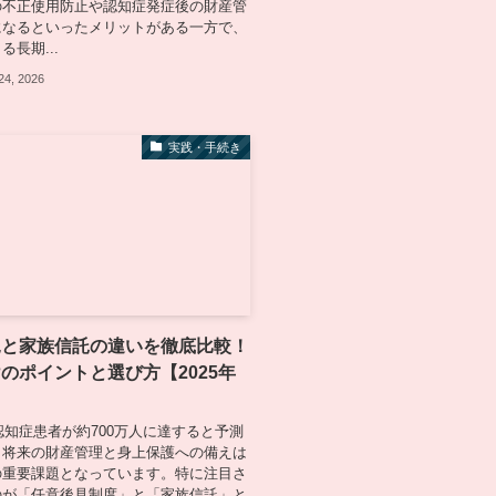
の不正使用防止や認知症発症後の財産管
になるといったメリットがある一方で、
長期...
24, 2026
実践・手続き
見と家族信託の違いを徹底比較！
のポイントと選び方【2025年
に認知症患者が約700万人に達すると予測
、将来の財産管理と身上保護への備えは
の重要課題となっています。特に注目さ
のが「任意後見制度」と「家族信託」と