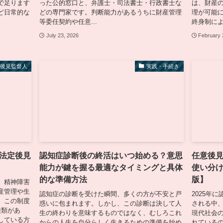
で足ります
った公的窓口と、弁護士・司法書士・行政書士な
は、財産
ど日常的な
どの専門家です。判断能力があるうちに財産管理
理が可能
等委任契約や任意...
終身制による
July 23, 2026
February 
意後見監督人
実践・手続き
法定後見
認知症診断後の終活はいつ始める？意思
任意後
能力が鍵を握る最適なタイミングと具体
使い分け
的な準備方法
版】
、精神障害
産管理や生
認知症の診断を受けた瞬間、多くの方が不安と戸
2025年
。この制度
惑いに包まれます。しかし、この診断は決して人
される中
種類があ
生の終わりを意味するものではなく、むしろこれ
現代社会
している方
からの人生を自分らしく生きるための準備を始め
れている