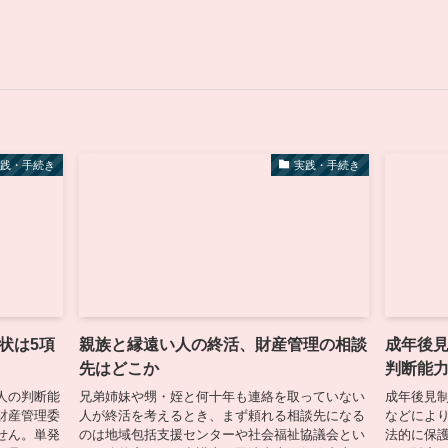
実践・手続き
実践・手続き
状は5項
親族と縁遠い人の終活、財産管理の相談
成年後
先はどこか
判断能
人の判断能
兄弟姉妹や甥・姪と何十年も連絡を取っていない
成年後見
財産管理委
人が終活を考えるとき、まず頼れる相談先になる
などによ
せん。単発
のは地域包括支援センターや社会福祉協議会とい
法的に保