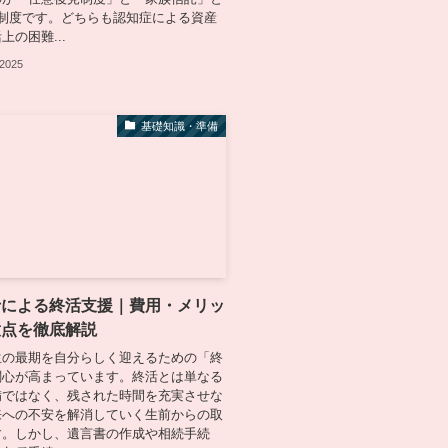
の制度です。どちらも認知症による資産
上の困難...
 2025
基礎知識・準備
士による終活支援｜費用・メリッ
意点を徹底解説
生の最期を自分らしく迎えるための「終
関心が高まっています。終活とは単なる
備ではなく、残された時間を充実させな
来への不安を解消していく生前からの取
す。しかし、遺言書の作成や相続手続