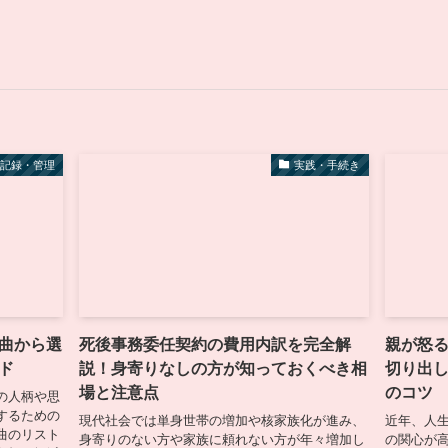
記録・管理
実践・手続き
曲から選
死後事務委任契約の費用内訳を完全解
親が怒
ド
説！身寄りなしの方が知っておくべき相
切り出
場と注意点
のコツ
の人柄や思
するための
現代社会では単身世帯の増加や核家族化が進み、
近年、人
曲のリスト
身寄りのない方や家族に頼れない方が年々増加し
の関心が