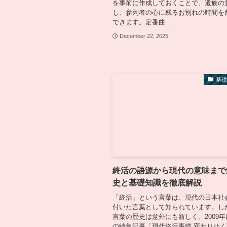
を事前に作成しておくことで、遺族の
し、参列者の心に残るお別れの時間を
できます。定番曲...
December 22, 2025
基
終活の語源から現代の意味まで
史と基礎知識を徹底解説
「終活」という言葉は、現代の日本社
付いた言葉として知られています。し
言葉の歴史は意外にも新しく、2009
の特集記事「現代終活事情 変わりゆ