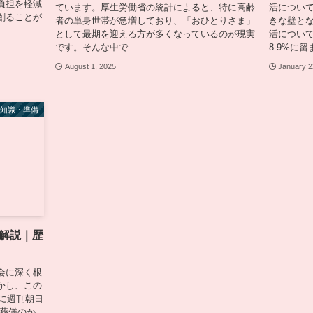
負担を軽減
ています。厚生労働省の統計によると、特に高齢
活につい
創ることが
者の単身世帯が急増しており、「おひとりさま」
きな壁と
として最期を迎える方が多くなっているのが現実
活につい
です。そんな中で...
8.9%に留
August 1, 2025
January 2
礎知識・準備
解説｜歴
会に深く根
かし、この
年に週刊朝日
く葬儀のか