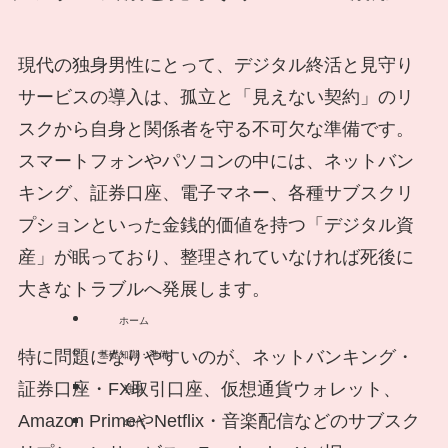
現代の独身男性にとって、デジタル終活と見守り
サービスの導入は、孤立と「見えない契約」のリ
スクから自身と関係者を守る不可欠な準備です。
スマートフォンやパソコンの中には、ネットバン
キング、証券口座、電子マネー、各種サブスクリ
プションといった金銭的価値を持つ「デジタル資
産」が眠っており、整理されていなければ死後に
大きなトラブルへ発展します。
ホーム
特に問題になりやすいのが、ネットバンキング・
基礎知識・準備
証券口座・FX取引口座、仮想通貨ウォレット、
独身
Amazon PrimeやNetflix・音楽配信などのサブスク
40代