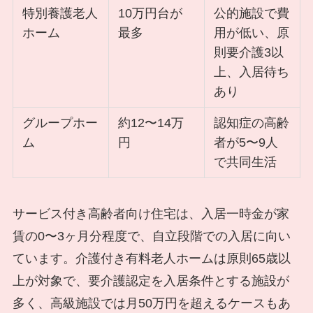
特別養護老人
10万円台が
公的施設で費
ホーム
最多
用が低い、原
則要介護3以
上、入居待ち
あり
グループホー
約12〜14万
認知症の高齢
ム
円
者が5〜9人
で共同生活
サービス付き高齢者向け住宅は、入居一時金が家
賃の0〜3ヶ月分程度で、自立段階での入居に向い
ています。介護付き有料老人ホームは原則65歳以
上が対象で、要介護認定を入居条件とする施設が
多く、高級施設では月50万円を超えるケースもあ