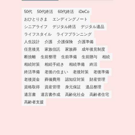
50代
50代終活
60代終活
iDeCo
おひとりさま
エンディングノート
シニアライフ
デジタル終活
デジタル遺品
ライフスタイル
ライフプランニング
人生設計
介護
介護保険
介護準備
任意後見
家族信託
家族葬
成年後見制度
断捨離
生前整理
生前準備
生前贈与
相続
相続対策
相続手続き
相続準備
終活
終活準備
老後の住まい
老後対策
老後準備
老後資金
葬儀費用
認知症対策
財産管理
資格取得
資産管理
身元保証
遺品整理
遺言書
遺言書作成
高齢化社会
高齢者住宅
高齢者支援