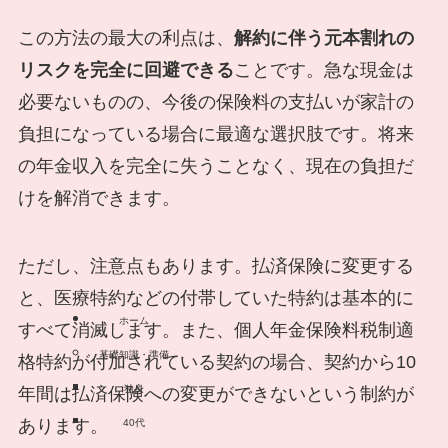
この方法の最大の利点は、
解約に伴う元本割れの
リスクを完全に回避できる
ことです。急な現金は
必要ないものの、今後の保険料の支払いが家計の
負担になっている場合に最適な選択肢です。将来
の年金収入を完全に失うことなく、現在の負担だ
けを解消できます。
ただし、注意点もあります。払済保険に変更する
と、医療特約などの付帯していた特約は基本的に
ホーム
すべて消滅します。また、個人年金保険料税制適
基礎知識・準備
格特約が付加されている契約の場合、契約から10
独身
年間は払済保険への変更ができないという制約が
あります。
40代