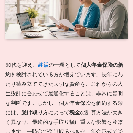
60代を迎え、
終活
の一環として
個人年金保険の解
約
を検討されている方が増えています。長年にわ
たり積み立ててきた大切な資産を、これからの人
生設計に合わせて最適化することは、非常に賢明
な判断です。しかし、個人年金保険を解約する際
には、
受け取り方
によって
税金
の計算方法が大き
く異なり、最終的な手取り額に重大な影響を及ぼ
します。一時金で受け取るべきか、年金形式で受