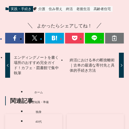
実践・手続き
介護
住み替え
終活
老後生活
高齢者住宅
よかったらシェアしてね！
エンディングノートを書く
終活における本の断捨離術
場所のおすすめ完全ガイ
｜古本の最適な寄付先と具
ド！カフェ・図書館で集中
体的手続き方法
執筆
ホーム
関連記事
基礎知識・準備
独身
40代