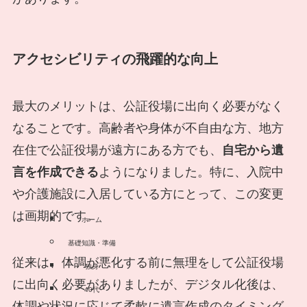
アクセシビリティの飛躍的な向上
最大のメリットは、公証役場に出向く必要がなく
なることです。高齢者や身体が不自由な方、地方
在住で公証役場が遠方にある方でも、
自宅から遺
言を作成できる
ようになりました。特に、入院中
や介護施設に入居している方にとって、この変更
は画期的です。
ホーム
基礎知識・準備
従来は、体調が悪化する前に無理をして公証役場
独身
に出向く必要がありましたが、デジタル化後は、
40代
体調や状況に応じて柔軟に遺言作成のタイミング