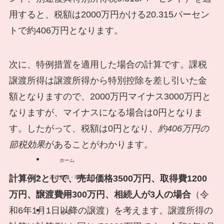
用すると、税額は2000万円かける20.315パーセン
トで約406万円となります。
次に、特例措置を適用した場合の計算です。課税
譲渡所得は譲渡所得から特別控除を差し引いた金
額となりますので、2000万円マイナス3000万円と
なりますが、マイナスになる場合は0円となりま
す。したがって、税額は0円となり、
約406万円の
節税効果
があることがわかります。
ホーム
計算例2として、売却価格3500万円、取得費1200
基礎知識・準備
万円、譲渡費用300万円、相続人が3人の場合
（令
独身
和6年1月1日以降の譲渡）を考えます。譲渡所得の
40代