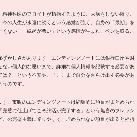
。精神科医のフロイトが指摘するように、大病をしない限り、
、今の人生が永遠に続くという感覚が強く、自身の「最期」を
たくない」「縁起が悪い」という感情が生まれ、ペンを取るこ
恥ずかしさ
があります。エンディングノートには銀行口座や財
えない個人的な思いまで、詳細な個人情報を記載する必要があ
では？」という不安や、「ここまで自分をさらけ出す必要があ
まうのです。
ます。市販のエンディングノートは網羅的に項目がまとめられ
「完璧に仕上げてこそ終活が完了する」という無言のプレッシ
どこの完璧主義に陥りやすく、埋められない項目が出ると挫折