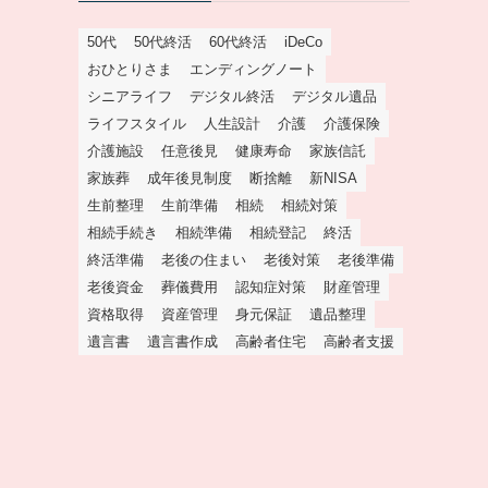
50代
50代終活
60代終活
iDeCo
おひとりさま
エンディングノート
シニアライフ
デジタル終活
デジタル遺品
ライフスタイル
人生設計
介護
介護保険
介護施設
任意後見
健康寿命
家族信託
家族葬
成年後見制度
断捨離
新NISA
生前整理
生前準備
相続
相続対策
相続手続き
相続準備
相続登記
終活
終活準備
老後の住まい
老後対策
老後準備
老後資金
葬儀費用
認知症対策
財産管理
資格取得
資産管理
身元保証
遺品整理
遺言書
遺言書作成
高齢者住宅
高齢者支援