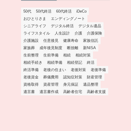
50代
50代終活
60代終活
iDeCo
おひとりさま
エンディングノート
シニアライフ
デジタル終活
デジタル遺品
ライフスタイル
人生設計
介護
介護保険
介護施設
任意後見
健康寿命
家族信託
家族葬
成年後見制度
断捨離
新NISA
生前整理
生前準備
相続
相続対策
相続手続き
相続準備
相続登記
終活
終活準備
老後の住まい
老後対策
老後準備
老後資金
葬儀費用
認知症対策
財産管理
資格取得
資産管理
身元保証
遺品整理
遺言書
遺言書作成
高齢者住宅
高齢者支援