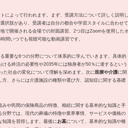
ストによって行われます。まず、受講方法について詳しく説明
の選択肢があり、受講者は自分の都合や学習スタイルに合わせ
地で開催される会場での対面講習、2つ目はZoomを使用した
4時間いつでも視聴可能な動画講習です。
する重要な6つの分野について体系的に学んでいきます。具体的
ける終活の必要性や2035年には独身者が50％に達するという
いった社会の変化について理解を深めます。次に
医療や介護
に関
し方、さらには介護施設の種類や選び方、認知症に関する基礎
組みや民間の保険商品の特徴、相続に関する基本的な知識と手
る分野では、現代の葬儀の特徴や業界事情、サービスや価格の
な知識を習得します。最後に
お墓
について、基本的な知識や種