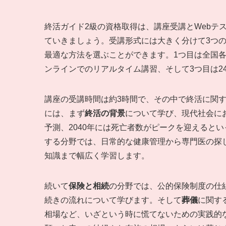
終活ガイド2級の資格取得は、講座受講とWebテ
ていきましょう。受講形式には大きく分けて3つ
最適な方法を選ぶことができます。1つ目は全国各
ンラインでのリアルタイム講習、そして3つ目は2
講座の受講時間は約3時間で、その中で終活に関
には、まず
終活の背景
について学び、現代社会にお
予測、2040年には死亡者数がピークを迎えると
する分野では、日常的な健康管理から専門医の探
知識まで幅広く学習します。
続いて
保険と相続
の分野では、公的保険制度の仕
続きの流れについて学びます。そして
葬儀
に関す
相場など、いざという時に慌てないための実践的