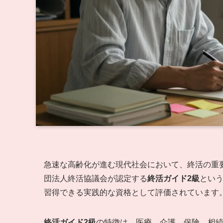
急速な高齢化が進む現代社会において、終活の重
団法人終活協議会が認定する
終活ガイド2級
とい
習得できる実践的な資格として評価されています
終活ガイド2級
の特徴は、医療、介護、保険、相