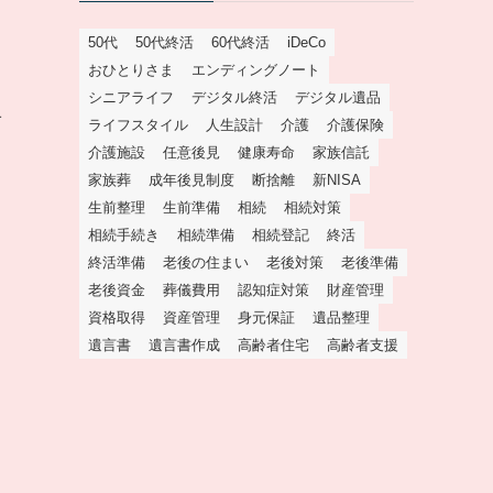
50代
50代終活
60代終活
iDeCo
し
おひとりさま
エンディングノート
て
シニアライフ
デジタル終活
デジタル遺品
オ
ライフスタイル
人生設計
介護
介護保険
介護施設
任意後見
健康寿命
家族信託
家族葬
成年後見制度
断捨離
新NISA
生前整理
生前準備
相続
相続対策
相続手続き
相続準備
相続登記
終活
終活準備
老後の住まい
老後対策
老後準備
老後資金
葬儀費用
認知症対策
財産管理
資格取得
資産管理
身元保証
遺品整理
遺言書
遺言書作成
高齢者住宅
高齢者支援