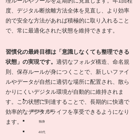
理ルールやツールを定期的に見直します。年1回程
度、デジタル断捨離方法全体を見直し、より効率
的で安全な方法があれば積極的に取り入れること
で、常に最適化された状態を維持できます。
習慣化の最終目標は「意識しなくても整理できる
状態」の実現です。
適切なフォルダ構造、命名規
則、保存ルールが身につくことで、新しいファイ
ルやデータが自然に適切な場所に配置され、散ら
かりにくいデジタル環境が自動的に維持されま
ホーム
す。この状態に到達することで、長期的に快適で
効率的なデジタルライフを享受できるようになり
基礎知識・準備
ます。
独身
40代