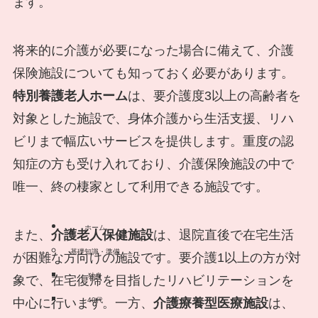
ます。
将来的に介護が必要になった場合に備えて、介護
保険施設についても知っておく必要があります。
特別養護老人ホーム
は、要介護度3以上の高齢者を
対象とした施設で、身体介護から生活支援、リハ
ビリまで幅広いサービスを提供します。重度の認
知症の方も受け入れており、介護保険施設の中で
唯一、終の棲家として利用できる施設です。
ホーム
また、
介護老人保健施設
は、退院直後で在宅生活
基礎知識・準備
が困難な方向けの施設です。要介護1以上の方が対
独身
象で、在宅復帰を目指したリハビリテーションを
中心に行います。一方、
介護療養型医療施設
は、
40代