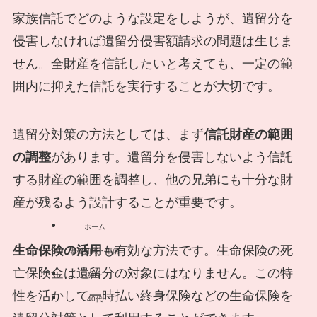
家族信託でどのような設定をしようが、遺留分を
侵害しなければ遺留分侵害額請求の問題は生じま
せん。全財産を信託したいと考えても、一定の範
囲内に抑えた信託を実行することが大切です。
遺留分対策の方法としては、まず
信託財産の範囲
の調整
があります。遺留分を侵害しないよう信託
する財産の範囲を調整し、他の兄弟にも十分な財
産が残るよう設計することが重要です。
ホーム
生命保険の活用
も有効な方法です。生命保険の死
基礎知識・準備
亡保険金は遺留分の対象にはなりません。この特
独身
性を活かして一時払い終身保険などの生命保険を
40代