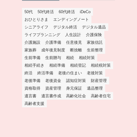
50代
50代終活
60代終活
iDeCo
おひとりさま
エンディングノート
シニアライフ
デジタル終活
デジタル遺品
ライフプランニング
人生設計
介護保険
介護施設
介護準備
任意後見
家族信託
家族葬
成年後見制度
断捨離
生前整理
生前準備
生前贈与
相続
相続対策
相続手続き
相続準備
相続登記
相続税対策
終活
終活準備
老後の住まい
老後対策
老後準備
老後資金
認知症対策
財産管理
資格取得
資産管理
身元保証
遺品整理
遺言書
遺言書作成
高齢化社会
高齢者住宅
高齢者支援