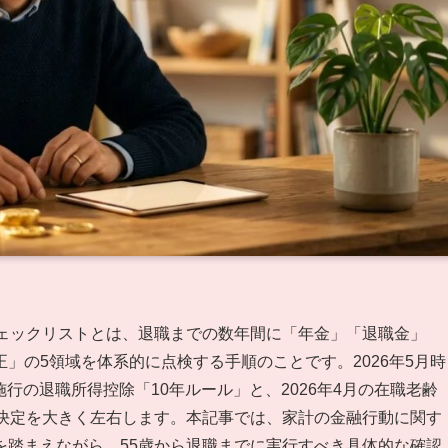
チェックリストとは、退職までの数年間に「年金」「退職金」
」の5領域を体系的に点検する手順のことです。2026年5月時
施行の退職所得控除「10年ルール」と、2026年4月の在職老齢
思決定を大きく左右します。本記事では、家計の金融行動に関す
を踏まえながら、55歳から退職までに実行すべき具体的な確認