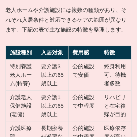
老人ホームや介護施設には複数の種類があり、そ
れぞれ入居条件と対応できるケアの範囲が異なり
ます。下記の表で主な施設の特徴を整理します。
施設種別
入居対象
費用感
特徴
特別養護
要介護3
公的施設
終身利用
老人ホー
以上の65
で安価
可、待機
ム(特養)
歳以上
者多数
介護老人
要介護1
公的施設
リハビリ
保健施設
以上の65
で中程度
と在宅復
(老健)
歳以上
帰が目的
介護医療
長期療養
公的施設
医療依存
院
が必要な
で中程度
度が高い