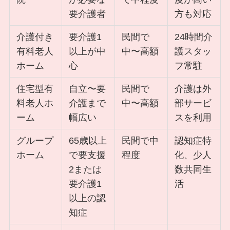
要介護者
方も対応
介護付き
要介護1
民間で
24時間介
有料老人
以上が中
中〜高額
護スタッ
ホーム
心
フ常駐
住宅型有
自立〜要
民間で
介護は外
料老人ホ
介護まで
中〜高額
部サービ
ーム
幅広い
スを利用
グループ
65歳以上
民間で中
認知症特
ホーム
で要支援
程度
化、少人
2または
数共同生
要介護1
活
以上の認
知症