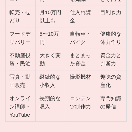
転売・せ
月10万円
仕入れ資
目利き力
どり
以上も
金
フードデ
5〜10万
自転車・
健康的な
リバリー
円
バイク
体力作り
不動産投
大きく変
まとまっ
資金力と
資・民泊
動
た資金
判断力
写真・動
継続的な
撮影機材
趣味の資
画販売
小収入
産化
オンライ
長期的な
コンテン
専門知識
ン講師・
収入
ツ制作力
の発信
YouTube