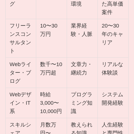
グ
環境
た高単価
案件
フリーラ
10〜30
業界経
20〜30
ンスコン
万円
験・人脈
年のキャ
サルタン
リア
ト
Webライ
数千〜10
文章力・
リアルな
ター・ブ
万円超
継続力
体験談
ログ
Webデザ
時給
プログラ
システム
イン・IT
3,000〜
ミング知
開発経験
系
10,000円
識
スキルシ
月数万
教えられ
人生経験
ェア
円〜
る知識
と専門性