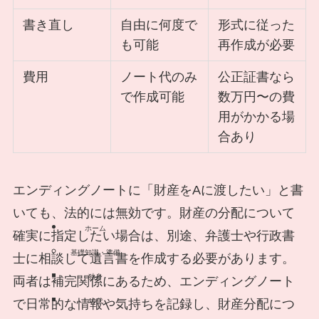
書き直し
自由に何度で
形式に従った
も可能
再作成が必要
費用
ノート代のみ
公正証書なら
で作成可能
数万円〜の費
用がかかる場
合あり
エンディングノートに「財産をAに渡したい」と書
いても、法的には無効です。財産の分配について
ホーム
確実に指定したい場合は、別途、弁護士や行政書
基礎知識・準備
士に相談して遺言書を作成する必要があります。
独身
両者は補完関係にあるため、エンディングノート
40代
で日常的な情報や気持ちを記録し、財産分配につ