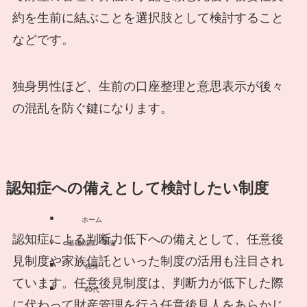
約を生前に結ぶことを選択肢として検討すること
などです。
独身男性ほど、生前の口座整理と意思表示が後々
の混乱を防ぐ鍵になります。
認知症への備えとして検討したい制度
ホーム
認知症による判断力低下への備えとして、任意後
基礎知識・準備
見制度や家族信託といった制度の活用も注目され
独身
ています。任意後見制度は、判断力が低下した際
40代
に代わって財産管理を行う任意後見人をあらかじ